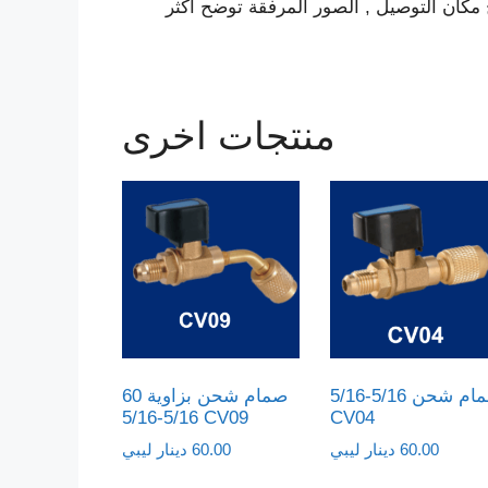
منتجات اخرى
صمام شحن 5/16-5/16
صمام شحن بزاوية 60
5/16-5/16 CV09
CV04
60.00
دينار ليبي
60.00
دينار ليبي