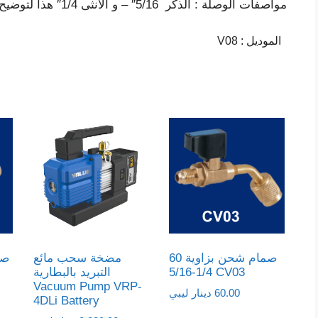
مواصفات الوصلة : الذكر 5/16″ – و الأنثى 1/4″ هذا لتوضيح مكان التوصيل , الصور المرفقة توضح أكثر
الموديل
:
V08
صمام شحن بزاوية 60
مضخة سحب مائع
1/4-5/16 CV03
التبريد بالبطارية
Vacuum Pump VRP-
60.00
دينار ليبي
4DLi Battery