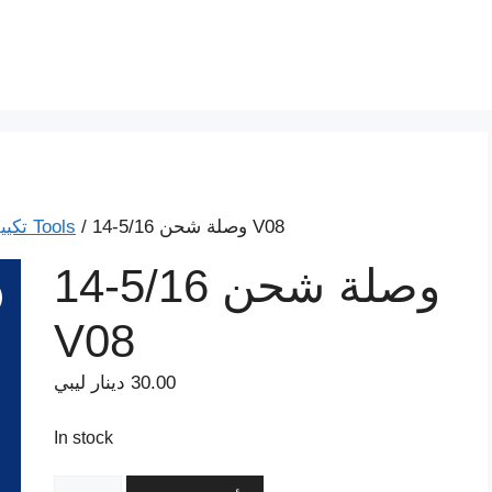
/ وصلة شحن 5/16-14 V08
أدوات صيانة المكيفات Tools
تكيي
وصلة شحن 5/16-14
V08
30.00
دينار ليبي
In stock