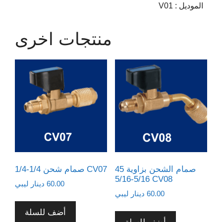
الموديل
:
V01
منتجات اخرى
صمام الشحن بزاوية 45
صمام شحن 1/4-1/4 CV07
5/16-5/16 CV08
60.00
دينار ليبي
60.00
دينار ليبي
أضف للسلة