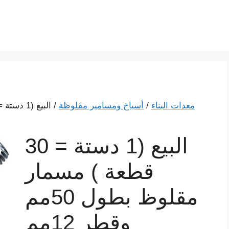
معدات البناء
/
أسياخ ومسامير مقلوظة
البيع (1 دستة = 30
قطعة ) مسمار
مقلوظ بطول 50مم
وقطر 12مم