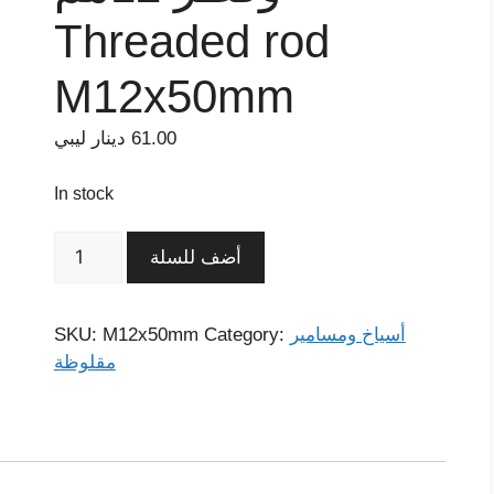
Threaded rod
M12x50mm
61.00
دينار ليبي
In stock
أضف للسلة
أسياخ ومسامير
Category:
M12x50mm
SKU:
مقلوظة