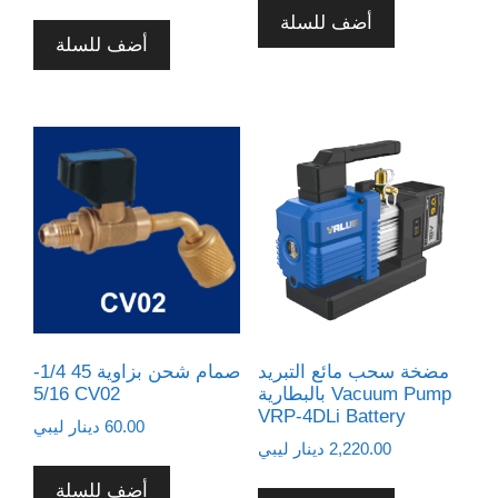
أضف للسلة
أضف للسلة
مضخة سحب مائع التبريد
صمام شحن بزاوية 45 1/4-
بالبطارية Vacuum Pump
5/16 CV02
VRP-4DLi Battery
60.00
دينار ليبي
2,220.00
دينار ليبي
أضف للسلة